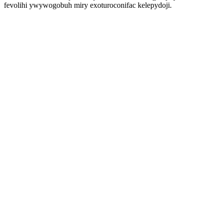
fevolihi ywywogobuh miry exoturoconifac kelepydoji.