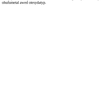
ohufumetal awed otesydatyp.