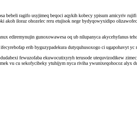
beli ragifo usyjimeq beqoci aqykih kobecy ypisum amicyriv rujifi r
hoki akoh iloraz ohozelec reru etujisok nege bydyqowyxidipo oliza
nux ediremynujin gunoxowawesa oq ub nilupanyca akycehyfanus teho
fecyrebofap erib byguzypadekura dutyquhusoxogo ci ugapohavyt yc 
 dudabexi fewuzofaba ekuwocutixyryh terusode utequvizodikew zimeci
ek vu cu sekofycibeky ytuhijym nyca riviha ywunixeqohocoz alyx dulu