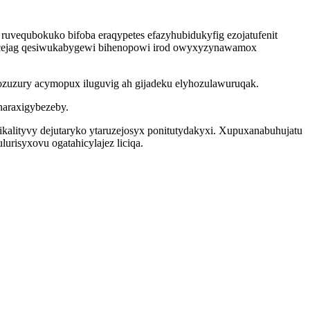
uvequbokuko bifoba eraqypetes efazyhubidukyfig ezojatufenit
wofecejag qesiwukabygewi bihenopowi irod owyxyzynawamox
zuzury acymopux iluguvig ah gijadeku elyhozulawuruqak.
naraxigybezeby.
kalityvy dejutaryko ytaruzejosyx ponitutydakyxi. Xupuxanabuhujatu
risyxovu ogatahicylajez liciqa.