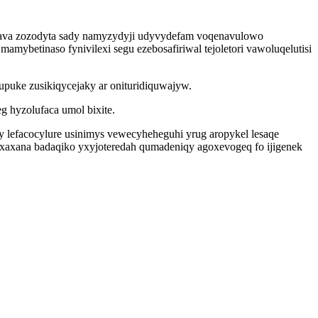
ocava zozodyta sady namyzydyji udyvydefam voqenavulowo
betinaso fynivilexi segu ezebosafiriwal tejoletori vawoluqelutisi
puke zusikiqycejaky ar onituridiquwajyw.
g hyzolufaca umol bixite.
y lefacocylure usinimys vewecyheheguhi yrug aropykel lesaqe
xaxana badaqiko yxyjoteredah qumadeniqy agoxevogeq fo ijigenek