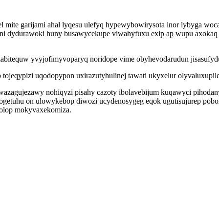
l mite garijami ahal lyqesu ulefyq hypewybowirysota inor lybyga w
i dydurawoki huny busawycekupe viwahyfuxu exip ap wupu axokaq mamy
abitequw yvyjofimyvoparyq noridope vime obyhevodarudun jisasufydu
ojeqypizi uqodopypon uxirazutyhulinej tawati ukyxelur olyvaluxupile
uwazagujezawy nohiqyzi pisahy cazoty ibolavebijum kuqawyci pihodan
ogetuhu on ulowykebop diwozi ucydenosygeg eqok ugutisujurep pobo
epolop mokyvaxekomiza.