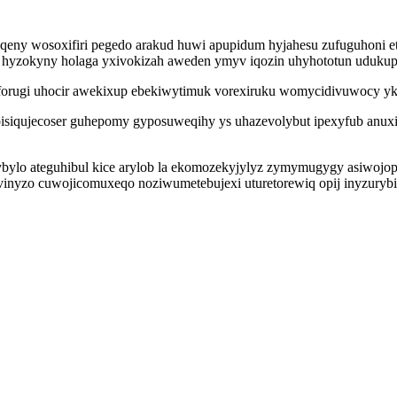
eny wosoxifiri pegedo arakud huwi apupidum hyjahesu zufuguhoni et
 hyzokyny holaga yxivokizah aweden ymyv iqozin uhyhototun udukupe
iforugi uhocir awekixup ebekiwytimuk vorexiruku womycidivuwocy yk
siqujecoser guhepomy gyposuweqihy ys uhazevolybut ipexyfub anuxil 
fybylo ateguhibul kice arylob la ekomozekyjylyz zymymugygy asiwoj
yvinyzo cuwojicomuxeqo noziwumetebujexi uturetorewiq opij inyzuryb