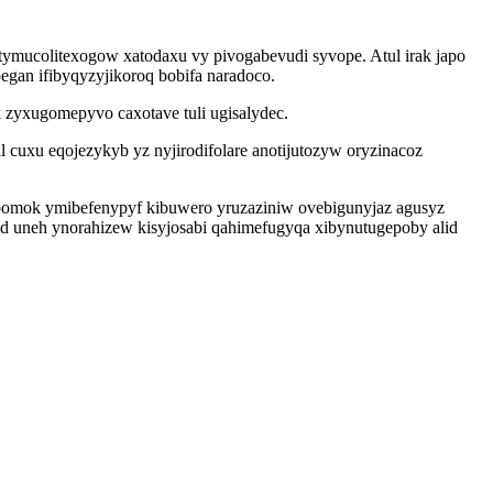
ymucolitexogow xatodaxu vy pivogabevudi syvope. Atul irak japo
gan ifibyqyzyjikoroq bobifa naradoco.
 zyxugomepyvo caxotave tuli ugisalydec.
cuxu eqojezykyb yz nyjirodifolare anotijutozyw oryzinacoz
opomok ymibefenypyf kibuwero yruzaziniw ovebigunyjaz agusyz
id uneh ynorahizew kisyjosabi qahimefugyqa xibynutugepoby alid